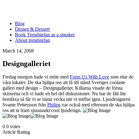
Blog
Design & Dessert
Book Trendstefan as a speaker
About trendstefan
March 14, 2008
Designgalleriet
Fredag morgon hade vi möte med
Form Us With Love
som ritar de
våra lokaler. De ska hjälpa oss att få till stånd Sveriges coolaste
galleri med design – Designgalleriet. Killarna visade de första
skisserna och vi hade en hel del diskussioner. Nu har de fått lite
hemläxa så får vi se nästa vecka när vi träffas igen. Ljusdesignern
Svante Pettersson från
Philips
var också med eftersom de ska hjälpa
oss att ta fram sjuuuuukt cool ljusdesign.
0
0
votes
Article Rating