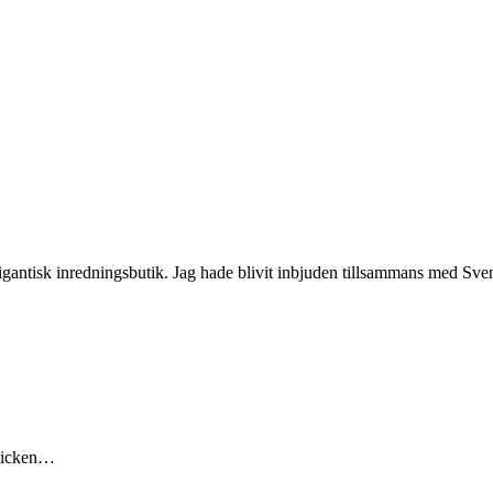
n gigantisk inredningsbutik. Jag hade blivit inbjuden tillsammans med 
blicken…