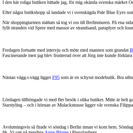
I den här roliga butiken hittade jag, för mig okända svenska märket O
Efter några butikshopp så landade vi i svenskägda Pale Blue Eyes so
När shoppingtarmen mättats så tog vi oss till Berlinmuren. På ena sida
fyllt stranden vid Spree med massor av strandsand, paraplyer och loun
Fredagen fortsatte med intervju och möte med mannen som grundat
B
Fascinerande men jag blev frustrerad över att Jörg inte kunde förklara
Nästan vägg-i-vägg ligger
F95
som är en schysst modebutik. Bra utbud
Lördagen tillbringade vi med fler besök i olika butiker. Mitte är hel
Starstyling – och i hörnan av Mulackstrasse ligger vår svenska Filipp
Avslutningsvis så firade vi söndag i Berlin innan vi kom hem. Söndagar 
fik. Vi satt på trendiga
Anne Blume
i Prenzlauberg.