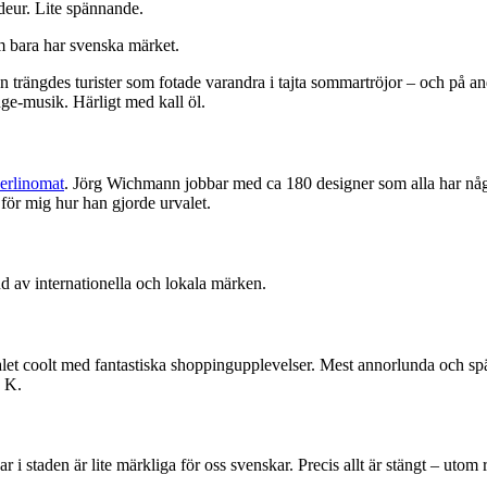
deur. Lite spännande.
m bara har svenska märket.
n trängdes turister som fotade varandra i tajta sommartröjor – och på a
ge-musik. Härligt med kall öl.
erlinomat
. Jörg Wichmann jobbar med ca 180 designer som alla har någo
 för mig hur han gjorde urvalet.
 av internationella och lokala märken.
t galet coolt med fantastiska shoppingupplevelser. Mest annorlunda och 
a K.
i staden är lite märkliga för oss svenskar. Precis allt är stängt – utom 