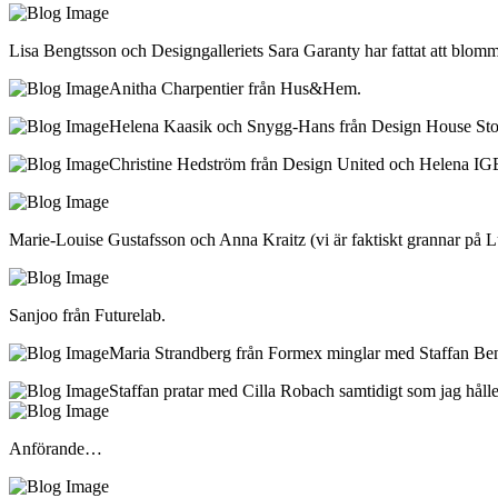
Lisa Bengtsson och Designgalleriets Sara Garanty har fattat att blomm
Anitha Charpentier från Hus&Hem.
Helena Kaasik och Snygg-Hans från Design House St
Christine Hedström från Design United och Helena IGEN.
Marie-Louise Gustafsson och Anna Kraitz (vi är faktiskt grannar på 
Sanjoo från Futurelab.
Maria Strandberg från Formex minglar med Staffan Be
Staffan pratar med Cilla Robach samtidigt som jag hål
Anförande…