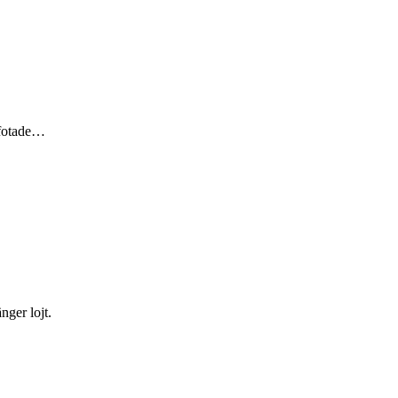
 fotade…
ger lojt.