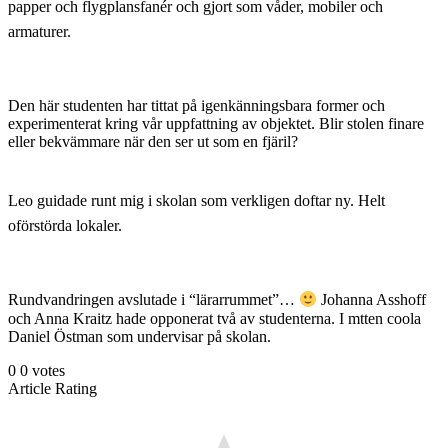
papper och flygplansfanér och gjort som våder, mobiler och
armaturer.
Den här studenten har tittat på igenkänningsbara former och
experimenterat kring vår uppfattning av objektet. Blir stolen finare
eller bekvämmare när den ser ut som en fjäril?
Leo guidade runt mig i skolan som verkligen doftar ny. Helt
oförstörda lokaler.
Rundvandringen avslutade i “lärarrummet”…
Johanna Asshoff
och Anna Kraitz hade opponerat två av studenterna. I mtten coola
Daniel Östman som undervisar på skolan.
0
0
votes
Article Rating