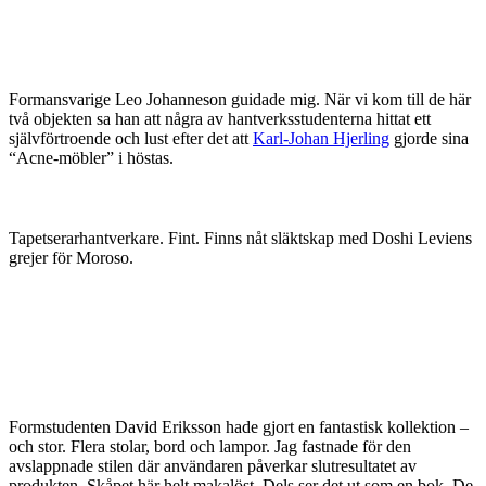
Formansvarige Leo Johanneson guidade mig. När vi kom till de här
två objekten sa han att några av hantverksstudenterna hittat ett
självförtroende och lust efter det att
Karl-Johan Hjerling
gjorde sina
“Acne-möbler” i höstas.
Tapetserarhantverkare. Fint. Finns nåt släktskap med Doshi Leviens
grejer för Moroso.
Formstudenten David Eriksson hade gjort en fantastisk kollektion –
och stor. Flera stolar, bord och lampor. Jag fastnade för den
avslappnade stilen där användaren påverkar slutresultatet av
produkten. Skåpet här helt makalöst. Dels ser det ut som en bok. De