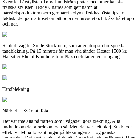
Svenska hårstylisten Tony Lundström pratar med amerikansk-
franska stylisten Teddy Charles som gett namn åt
hårvårdsprodukterm som ger håret volym. Teddys bästa tips är
faktiskt det gamla tipset om att böja ner huvudet och blåsa håret upp
och ner.
Snabbt iväg till Smile Stockholm, som är en drop-in för speed-
tandblekning. På 15 minuter får man vita tänder. Kostar 1500 kr.
Här sitter Elin af Klintberg från Plaza och får en genomgång.
Tandblekning.
Närbild… Svårt att fota.
Det var inte alla på träffen som “vågade” göra blekning. Alla
undrade om det gjorde ont och så. Men det var helt okej. Snabt och
effektivt. Mina förväntningar på blekningen är nog ganska
“normala”. Det kostar minst dubbelt så mycket och tar längre tid hos