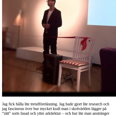
Jag fick hålla lite trendföreläsning. Jag hade gjort lite research och
jag fascineras över hur mycket kraft man i skolvärlden lägger på
“rätt” sorts fasad och yttre arkitektur – och hur lite man anstränger