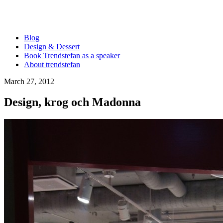
Blog
Design & Dessert
Book Trendstefan as a speaker
About trendstefan
March 27, 2012
Design, krog och Madonna