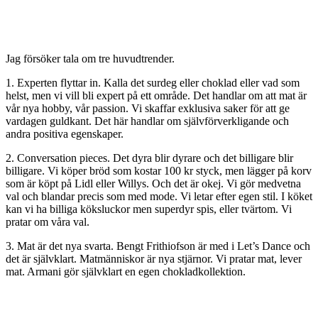
Jag försöker tala om tre huvudtrender.
1. Experten flyttar in. Kalla det surdeg eller choklad eller vad som
helst, men vi vill bli expert på ett område. Det handlar om att mat är
vår nya hobby, vår passion. Vi skaffar exklusiva saker för att ge
vardagen guldkant. Det här handlar om självförverkligande och
andra positiva egenskaper.
2. Conversation pieces. Det dyra blir dyrare och det billigare blir
billigare. Vi köper bröd som kostar 100 kr styck, men lägger på korv
som är köpt på Lidl eller Willys. Och det är okej. Vi gör medvetna
val och blandar precis som med mode. Vi letar efter egen stil. I köket
kan vi ha billiga köksluckor men superdyr spis, eller tvärtom. Vi
pratar om våra val.
3. Mat är det nya svarta. Bengt Frithiofson är med i Let’s Dance och
det är självklart. Matmänniskor är nya stjärnor. Vi pratar mat, lever
mat. Armani gör självklart en egen chokladkollektion.