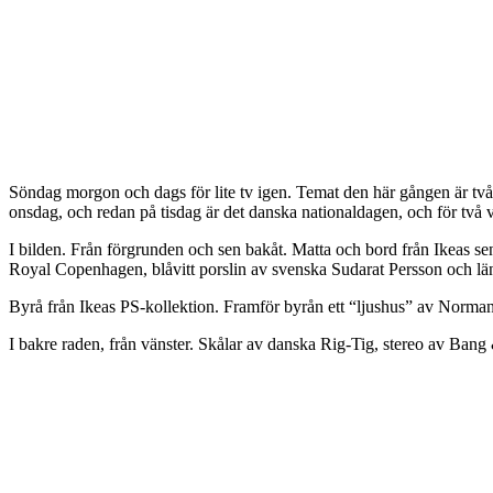
Söndag morgon och dags för lite tv igen. Temat den här gången är två
onsdag, och redan på tisdag är det danska nationaldagen, och för två ve
I bilden. Från förgrunden och sen bakåt. Matta och bord från Ikeas sen
Royal Copenhagen, blåvitt porslin av svenska Sudarat Persson och lä
Byrå från Ikeas PS-kollektion. Framför byrån ett “ljushus” av Norman
I bakre raden, från vänster. Skålar av danska Rig-Tig, stereo av Ba