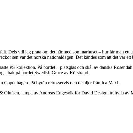
falt. Dels vill jag prata om det här med sommarhuset – hur får man ett
ckor sen var det norska nationaldagen. Det kändes som att det var ett bra
aste PS-kollektion. På bordet – platsglas och skål av danska Rosendahl, 
ngst bak på bordet Swedish Grace av Rörstrand.
n Copenhagen. På byrån retro-servis och detaljer från Ica Maxi.
ng & Olufsen, lampa av Andreas Engesvik för David Design, trähylla av