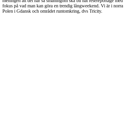
meningen att det här så småningom ska bli nåt resereportage med
fokus på vad man kan göra en trendig långweekend. Vi är i norra
Polen i Gdansk och området runtomkring, dvs Tricity.