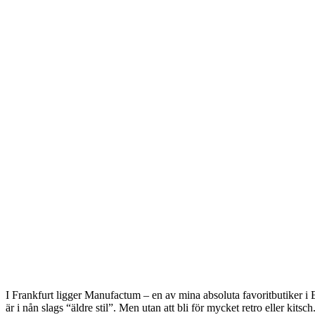
I Frankfurt ligger Manufactum – en av mina absoluta favoritbutiker i Eu
är i nån slags “äldre stil”. Men utan att bli för mycket retro eller kitsc