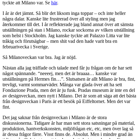
tyckte att Milano var. Se
här
.
I år är det jämnt. Så blir det liksom inga toppar – och inte heller
några dalar. Kanske lite frustrerad över all styling men jag
återkommer till det. I år reflekterade jag bland annat över att sämsta
utställningen på stan i Milano, rockar sockorna av vilken utställning
som helst i Stockholm. Jag kanske tyckte att Palazzo Litta var lite
tråkig och förutsägbar – men shit vad den hade varit bra en
februarivecka i Sverige.
Så Milanoveckan var bra. Jag är nöjd.
Nästan alla jag träffade och talade med får ju frågan om de har sett
något spännande. “neeeej, men det är braaaa… kanske var
utställningen på Hermes fin…”. Slutsatsen är allt Milano är bra, fint,
trevligt, varmt sommarväder. Många var glada över att ha sett
Fondazione Prada, men det är ju fusk. Pradas museum är inte en del
av designveckan, men nytt i Milano. Det är som att säga att det bästa
från designveckan i Paris är ett besök på Eiffeltornet. Men det var
fint.
Det jag saknar från designveckan i Milano är de stora
diskussionerna. Tidigare år har man sett stora satsningar på material,
produktion, hantverkskonsten, miljöfrågan etc, etc, men över lag så
är dessa frågor färre. Visst finns de. Absolut. Men i mindre grad än