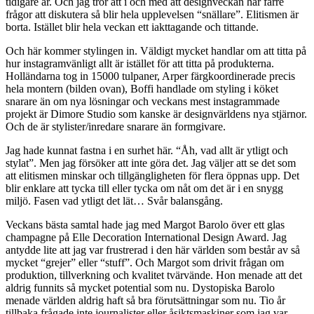
tidigare år. Och jag tror att i och med att designveckan har färre
frågor att diskutera så blir hela upplevelsen “snällare”. Elitismen är
borta. Istället blir hela veckan ett iakttagande och tittande.
Och här kommer stylingen in. Väldigt mycket handlar om att titta på
hur instagramvänligt allt är istället för att titta på produkterna.
Holländarna tog in 15000 tulpaner, Arper färgkoordinerade precis
hela montern (bilden ovan), Boffi handlade om styling i köket
snarare än om nya lösningar och veckans mest instagrammade
projekt är Dimore Studio som kanske är designvärldens nya stjärnor.
Och de är stylister/inredare snarare än formgivare.
Jag hade kunnat fastna i en surhet här. “Åh, vad allt är ytligt och
stylat”. Men jag försöker att inte göra det. Jag väljer att se det som
att elitismen minskar och tillgängligheten för flera öppnas upp. Det
blir enklare att tycka till eller tycka om nåt om det är i en snygg
miljö. Fasen vad ytligt det lät… Svår balansgång.
Veckans bästa samtal hade jag med Margot Barolo över ett glas
champagne på Elle Decoration International Design Award. Jag
antydde lite att jag var frustrerad i den här världen som består av så
mycket “grejer” eller “stuff”. Och Margot som drivit frågan om
produktion, tillverkning och kvalitet tvärvände. Hon menade att det
aldrig funnits så mycket potential som nu. Dystopiska Barolo
menade världen aldrig haft så bra förutsättningar som nu. Tio år
tillbaka frågade inte journalister eller åsiktsmaskiner som jag var