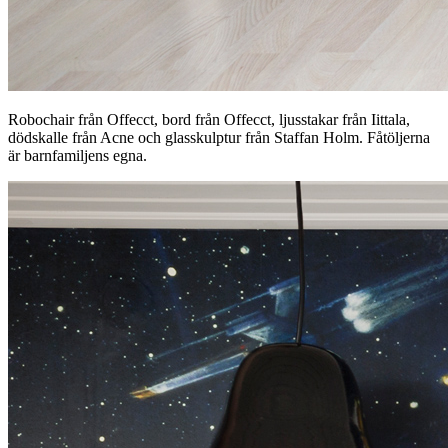
Robochair från Offecct, bord från Offecct, ljusstakar från Iittala,
dödskalle från Acne och glasskulptur från Staffan Holm. Fåtöljerna
är barnfamiljens egna.