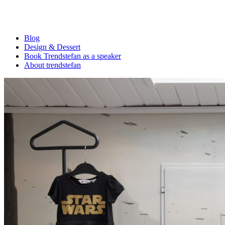
Blog
Design & Dessert
Book Trendstefan as a speaker
About trendstefan