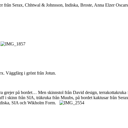
jer från Serax, Chhtwal & Johnsson, Indiska, Broste, Anna Elzer Oscarss
.
ex. Väggfärg i grönt från Jotun.
ågra grejer på bordet… Men skinnstol från David design, terrakottakruka
uff i skinn från SIA, träkruka från Muubs, på bordet kaktusar från Sera
 Indiska, SIA och Wikholm Form.