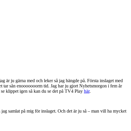
 jag är ju gärna med och leker så jag hängde på. Första inslaget med
t tar sån enooooooorm tid. Jag har ju gjort Nyhetsmorgon i fem år
l se klippet igen så kan du se det på TV4 Play
här
.
ag samlat på mig för inslaget. Och det är ju så – man vill ha mycket