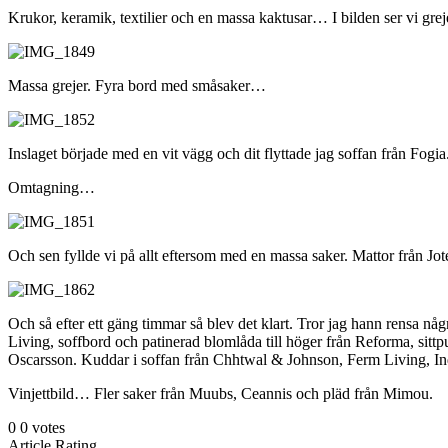
Krukor, keramik, textilier och en massa kaktusar… I bilden ser vi gre
Massa grejer. Fyra bord med småsaker…
Inslaget började med en vit vägg och dit flyttade jag soffan från Fogia
Omtagning…
Och sen fyllde vi på allt eftersom med en massa saker. Mattor från Jot
Och så efter ett gäng timmar så blev det klart. Tror jag hann rensa n
Living, soffbord och patinerad blomlåda till höger från Reforma, sittp
Oscarsson. Kuddar i soffan från Chhtwal & Johnson, Ferm Living,
Vinjettbild… Fler saker från Muubs, Ceannis och pläd från Mimou.
0
0
votes
Article Rating