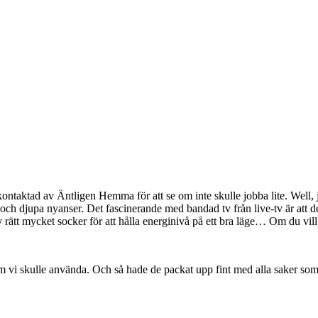
 kontaktad av Äntligen Hemma för att se om inte skulle jobba lite. Well,
h djupa nyanser. Det fascinerande med bandad tv från live-tv är att de
v rätt mycket socker för att hålla energinivå på ett bra läge… Om du vil
vi skulle använda. Och så hade de packat upp fint med alla saker som j