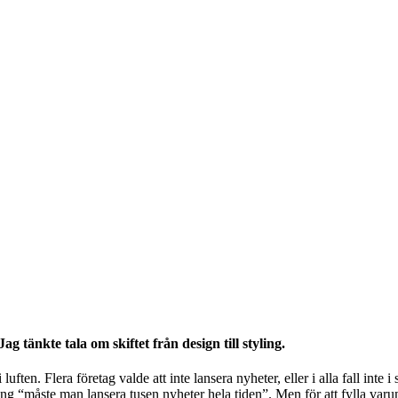
Jag tänkte tala om skiftet från design till styling.
luften. Flera företag valde att inte lansera nyheter, eller i alla fall int
 kring “måste man lansera tusen nyheter hela tiden”. Men för att fylla va