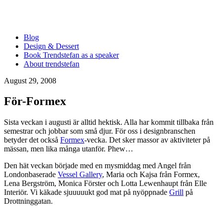
Blog
Design & Dessert
Book Trendstefan as a speaker
About trendstefan
August 29, 2008
För-Formex
Sista veckan i augusti är alltid hektisk. Alla har kommit tillbaka från
semestrar och jobbar som små djur. För oss i designbranschen
betyder det också
Formex
-vecka. Det sker massor av aktiviteter på
mässan, men lika många utanför. Phew…
Den hät veckan började med en mysmiddag med Angel från
Londonbaserade
Vessel Gallery
, Maria och Kajsa från Formex,
Lena Bergström, Monica Förster och Lotta Lewenhaupt från Elle
Interiör. Vi käkade sjuuuuukt god mat på nyöppnade
Grill
på
Drottninggatan.