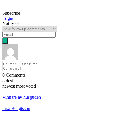
Subscribe
Login
Notify of
0
Comments
oldest
newest
most voted
Vinnare av husguden
Lisa Bengtsson