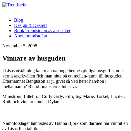
Blog
Design & Dessert
Book Trendstefan as a speaker
About trendstefan
November 5, 2008
Vinnare av husguden
I Lisas utställning kan man namnge hennes plutiga husgud. Under
vernissagekvällen fick man hitta på ett mellan-namn till husguden.
Efternamnet Bengtsson är ju givet så vad heter han/hon i
mellannamn? Bland finalisterna hittar vi:
Ministroni, Lillebror, Curly Girly, Fiffi, Ing-Marie, Torkel, Lucifer,
Ruth och vinnarnamnet: Dylan
Namnförslaget lämnades av Hanna Björk som därmed har vunnit en
av Lisas fina tallrikar.