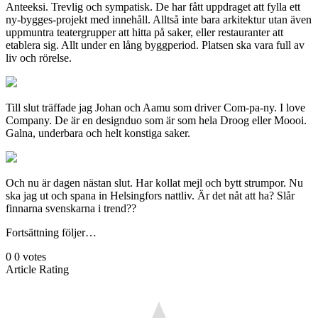
Anteeksi. Trevlig och sympatisk. De har fått uppdraget att fylla ett
ny-bygges-projekt med innehåll. Alltså inte bara arkitektur utan även
uppmuntra teatergrupper att hitta på saker, eller restauranter att
etablera sig. Allt under en lång byggperiod. Platsen ska vara full av
liv och rörelse.
Till slut träffade jag Johan och Aamu som driver Com-pa-ny. I love
Company. De är en designduo som är som hela Droog eller Moooi.
Galna, underbara och helt konstiga saker.
Och nu är dagen nästan slut. Har kollat mejl och bytt strumpor. Nu
ska jag ut och spana in Helsingfors nattliv. Är det nåt att ha? Slår
finnarna svenskarna i trend??
Fortsättning följer…
0
0
votes
Article Rating