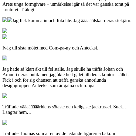
Årets unga formgivare – utmärkelse igår så det var ganska tomt på
kontoret. Tråkigt.
Jag fick komma in och fota lite. Jag äääääälskar deras stekjärn.
Iväg till sista mötet med Com-pa-ny och Anteeksi.
Jag hade så klart åkt till fel ställe. Jag skulle ha träffa Johan och
Amuu i deras butik men jag åkte helt galet till deras kontor istället.
Fick i och för sig chansen att träffa ganska annorlunda
designgruppen Anteeksi som är galna och roliga.
Träffade väääääääärldens sötaste och keligaste jackrussel. Suck…
Längtar hem…
Träffade Tuomas som är en av de ledande figurerna bakom