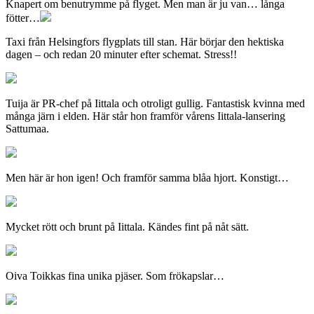
Knapert om benutrymme på flyget. Men man är ju van… långa
fötter…
Taxi från Helsingfors flygplats till stan. Här börjar den hektiska
dagen – och redan 20 minuter efter schemat. Stress!!
Tuija är PR-chef på Iittala och otroligt gullig. Fantastisk kvinna med
många järn i elden. Här står hon framför vårens Iittala-lansering
Sattumaa.
Men här är hon igen! Och framför samma blåa hjort. Konstigt…
Mycket rött och brunt på Iittala. Kändes fint på nåt sätt.
Oiva Toikkas fina unika pjäser. Som frökapslar…