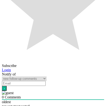
Subscribe
Login
Notify of
0
Comments
oldest