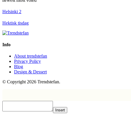
newest
most voted
Helsinki 2
Hektisk tisdag
Info
About trendstefan
Privacy Policy
Blog
Design & Dessert
© Copyright 2026 Trendstefan.
Insert