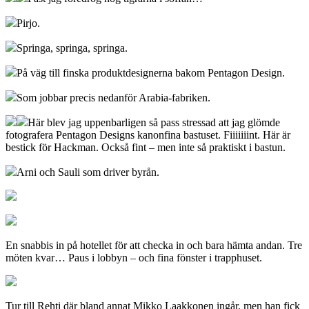
Pirjo.
Springa, springa, springa.
På väg till finska produktdesignerna bakom Pentagon Design.
Som jobbar precis nedanför Arabia-fabriken.
Här blev jag uppenbarligen så pass stressad att jag glömde
fotografera Pentagon Designs kanonfina bastuset. Fiiiiiiint. Här är
bestick för Hackman. Också fint – men inte så praktiskt i bastun.
Arni och Sauli som driver byrån.
En snabbis in på hotellet för att checka in och bara hämta andan. Tre
möten kvar… Paus i lobbyn – och fina fönster i trapphuset.
Tur till Rehti där bland annat Mikko Laakkonen ingår, men han fick