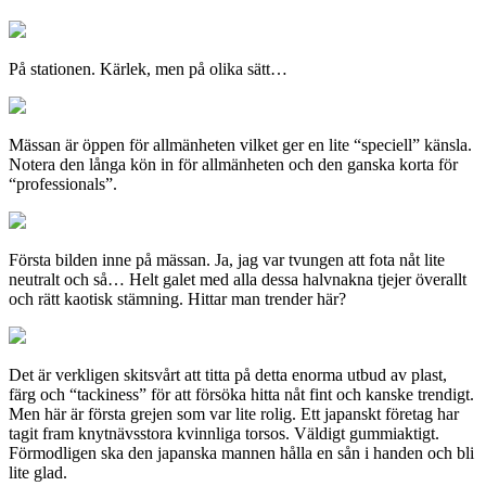
På stationen. Kärlek, men på olika sätt…
Mässan är öppen för allmänheten vilket ger en lite “speciell” känsla.
Notera den långa kön in för allmänheten och den ganska korta för
“professionals”.
Första bilden inne på mässan. Ja, jag var tvungen att fota nåt lite
neutralt och så… Helt galet med alla dessa halvnakna tjejer överallt
och rätt kaotisk stämning. Hittar man trender här?
Det är verkligen skitsvårt att titta på detta enorma utbud av plast,
färg och “tackiness” för att försöka hitta nåt fint och kanske trendigt.
Men här är första grejen som var lite rolig. Ett japanskt företag har
tagit fram knytnävsstora kvinnliga torsos. Väldigt gummiaktigt.
Förmodligen ska den japanska mannen hålla en sån i handen och bli
lite glad.