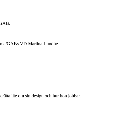
a/GAB.
 Mema/GABs VD Martina Lundhe.
rätta lite om sin design och hur hon jobbar.