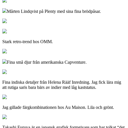
Mårten Lindqvist på Plenty med sina fina brödpåsar.
Stark retro-trend hos OMM.
Fina små djur från amerikanska Capventure.
Fina indiska detaljer från Helena Rääf Inredning. Jag fick lära mig
att rutiga saris bara bärs av indier med låg kaststatus.
Jag gillade färgkombinationen hos Au Maison. Lila och grönt.
Takashi Furuya är en japansk grafisk formgivare som har tolkat “det