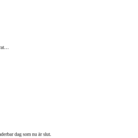
örat…
nderbar dag som nu är slut.