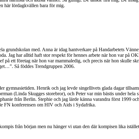
n här lördagkvällen bara för mig.
ela grundskolan med. Anna är idag hantverkare på Handarbetets Vänner. 
. Jag har alltid haft stor respekt för hennes arbete när hon var på OK
f på ett företag när hon var mammaledig, och precis när hon skulle skriva
retaget…”. Så föddes Trendgruppen 2006.
nder gymnasietiden. Henrik och jag levde singellivets glada dagar tillsam
rman (Linda Skugges storebror), och Peter var min bästis under hela sk
tephanie från Berlin. Stephie och jag lärde känna varandra först 1999 o
orde FN konferensen om HIV och Aids i Sydafrika.
kompis från början men nu hänger vi utan den där kompisen lika istället.