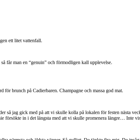
n ett litet vattenfall.
t så får man en “genuin” och förmodligen kall upplevelse.
 bord för brunch på Cadierbaren. Champagne och massa god mat.
äder så jag gick med på att vi skulle kolla på lokalen för festen nästa ve
hanie försökte in i det längsta med att vi skulle promenera längre… Inte 
allra närmsta och äldsta vänner. Så gulligt. De tänkte fira mig. De inså