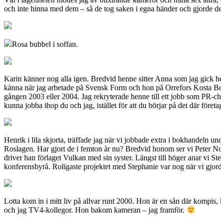
och inte hinna med dem – så de tog saken i egna händer och gjorde de
Rosa bubbel i soffan.
Karin känner nog alla igen. Bredvid henne sitter Anna som jag gick h
känna när jag arbetade på Svensk Form och hon på Orrefors Kosta Boda
gången 2003 eller 2004. Jag rekryterade henne till ett jobb som PR-che
kunna jobba ihop du och jag, istället för att du börjar på det där fö
Henrik i lila skjorta, träffade jag när vi jobbade extra i bokhandeln u
Roslagen. Har gjort de i femton år nu? Bredvid honom ser vi Peter Nor
driver han förlaget Vulkan med sin syster. Längst till höger anar vi S
konferensbyrå. Roligaste projektet med Stephanie var nog när vi gj
Lotta kom in i mitt liv på allvar runt 2000. Hon är en sån där kompis, 
och jag TV4-kollegor. Hon bakom kameran – jag framför.