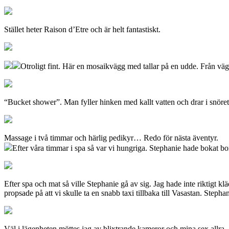
Stället heter Raison d’Etre och är helt fantastiskt.
Otroligt fint. Här en mosaikvägg med tallar på en udde. Från vägge
“Bucket shower”. Man fyller hinken med kallt vatten och drar i snöre
Massage i två timmar och härlig pedikyr… Redo för nästa äventyr.
Efter våra timmar i spa så var vi hungriga. Stephanie hade bokat
Efter spa och mat så ville Stephanie gå av sig. Jag hade inte riktigt kl
propsade på att vi skulle ta en snabb taxi tillbaka till Vasastan. Step
Väl i lägenheten möttes jag av blixtrande kameror och mina sex allra, 