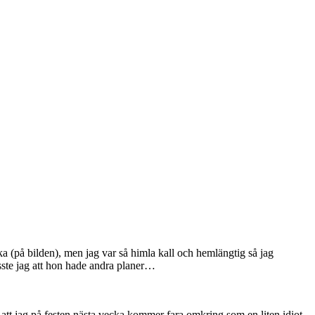
cka (på bilden), men jag var så himla kall och hemlängtig så jag
visste jag att hon hade andra planer…
g att jag på festen nästa vecka kommer fara omkring som en liten idiot