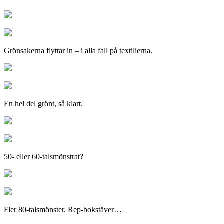
Grönsakerna flyttar in – i alla fall på textilierna.
En hel del grönt, så klart.
50- eller 60-talsmönstrat?
Fler 80-talsmönster. Rep-bokstäver…