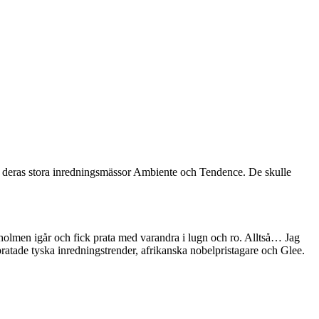
 om deras stora inredningsmässor Ambiente och Tendence. De skulle
holmen igår och fick prata med varandra i lugn och ro. Alltså… Jag
 pratade tyska inredningstrender, afrikanska nobelpristagare och Glee.