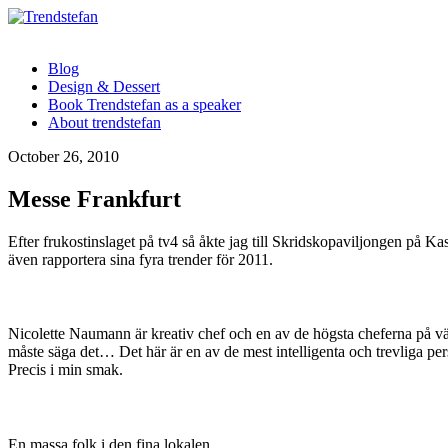
Blog
Design & Dessert
Book Trendstefan as a speaker
About trendstefan
October 26, 2010
Messe Frankfurt
Efter frukostinslaget på tv4 så åkte jag till Skridskopaviljongen på
även rapportera sina fyra trender för 2011.
Nicolette Naumann är kreativ chef och en av de högsta cheferna på vä
måste säga det… Det här är en av de mest intelligenta och trevliga pers
Precis i min smak.
En massa folk i den fina lokalen.