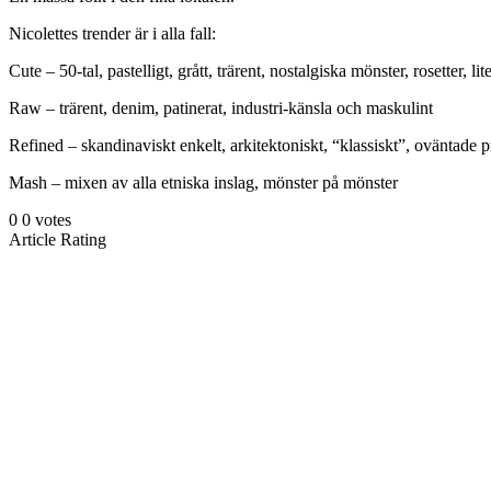
Nicolettes trender är i alla fall:
Cute – 50-tal, pastelligt, grått, trärent, nostalgiska mönster, rosetter, lit
Raw – trärent, denim, patinerat, industri-känsla och maskulint
Refined – skandinaviskt enkelt, arkitektoniskt, “klassiskt”, oväntade 
Mash – mixen av alla etniska inslag, mönster på mönster
0
0
votes
Article Rating