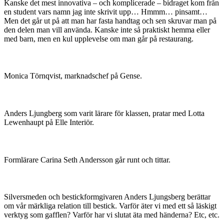
Kanske det mest innovativa – och komplicerade – bidraget kom från
en student vars namn jag inte skrivit upp… Hmmm… pinsamt…
Men det går ut på att man har fasta handtag och sen skruvar man på
den delen man vill använda. Kanske inte så praktiskt hemma eller
med barn, men en kul upplevelse om man går på restaurang.
Monica Törnqvist, marknadschef på Gense.
Anders Ljungberg som varit lärare för klassen, pratar med Lotta
Lewenhaupt på Elle Interiör.
Formlärare Carina Seth Andersson går runt och tittar.
Silversmeden och bestickformgivaren Anders Ljungsberg berättar
om vår märkliga relation till bestick. Varför äter vi med ett så läskigt
verktyg som gafflen? Varför har vi slutat äta med händerna? Etc, etc.