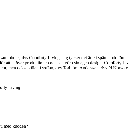
 Lammhults, dvs Comforty Living. Jag tycker det är ett spännande företa
för att ta över produktionen och sen göra sin egen design. Comforty 
em, men också killen i soffan, dvs Torbjörn Anderssen, dvs fd Norwa
orty Living.
 du med kudden?