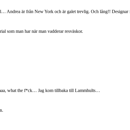
till… Andrea är från New York och är galet trevlig. Och lång!! Design
rial som man har när man vadderar resväskor.
aaa, what the f*ck… Jag kom tillbaka till Lammhults…
n.