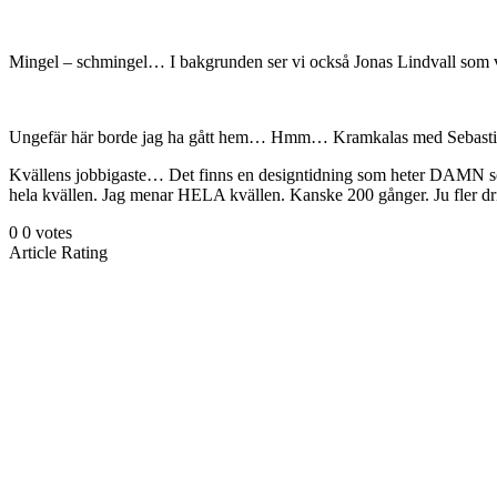
Mingel – schmingel… I bakgrunden ser vi också Jonas Lindvall som v
Ungefär här borde jag ha gått hem… Hmm… Kramkalas med Sebastia
Kvällens jobbigaste… Det finns en designtidning som heter DAMN som ä
hela kvällen. Jag menar HELA kvällen. Kanske 200 gånger. Ju fler 
0
0
votes
Article Rating