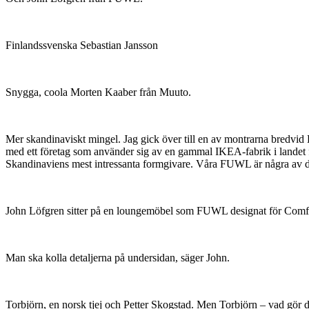
Finlandssvenska Sebastian Jansson
Snygga, coola Morten Kaaber från Muuto.
Mer skandinaviskt mingel. Jag gick över till en av montrarna bredvid
med ett företag som använder sig av en gammal IKEA-fabrik i landet 
Skandinaviens mest intressanta formgivare. Våra FUWL är några av d
John Löfgren sitter på en loungemöbel som FUWL designat för Comf
Man ska kolla detaljerna på undersidan, säger John.
Torbjörn, en norsk tjej och Petter Skogstad. Men Torbjörn – vad gör