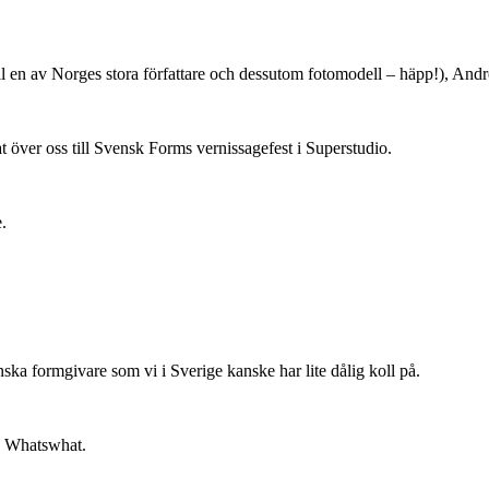
l en av Norges stora författare och dessutom fotomodell – häpp!), Andr
 över oss till Svensk Forms vernissagefest i Superstudio.
.
a formgivare som vi i Sverige kanske har lite dålig koll på.
n Whatswhat.