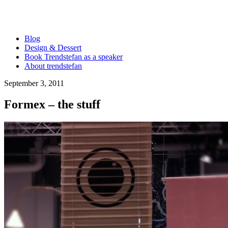
Blog
Design & Dessert
Book Trendstefan as a speaker
About trendstefan
September 3, 2011
Formex – the stuff