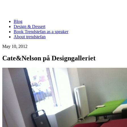
Blog
Design & Dessert
Book Trendstefan as a speaker
About trendstefan
May 10, 2012
Cate&Nelson på Designgalleriet