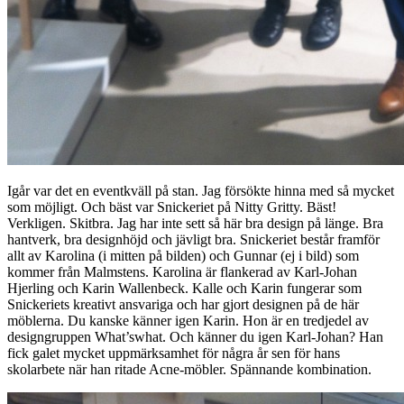
Igår var det en eventkväll på stan. Jag försökte hinna med så mycket
som möjligt. Och bäst var Snickeriet på Nitty Gritty. Bäst!
Verkligen. Skitbra. Jag har inte sett så här bra design på länge. Bra
hantverk, bra designhöjd och jävligt bra. Snickeriet består framför
allt av Karolina (i mitten på bilden) och Gunnar (ej i bild) som
kommer från Malmstens. Karolina är flankerad av Karl-Johan
Hjerling och Karin Wallenbeck. Kalle och Karin fungerar som
Snickeriets kreativt ansvariga och har gjort designen på de här
möblerna. Du kanske känner igen Karin. Hon är en tredjedel av
designgruppen What’swhat. Och känner du igen Karl-Johan? Han
fick galet mycket uppmärksamhet för några år sen för hans
skolarbete när han ritade Acne-möbler. Spännande kombination.