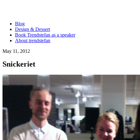
Blog
Design & Dessert
Book Trendstefan as a speaker
About trendstefan
May 11, 2012
Snickeriet