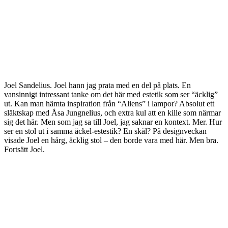
Joel Sandelius. Joel hann jag prata med en del på plats. En
vansinnigt intressant tanke om det här med estetik som ser “äcklig”
ut. Kan man hämta inspiration från “Aliens” i lampor? Absolut ett
släktskap med Åsa Jungnelius, och extra kul att en kille som närmar
sig det här. Men som jag sa till Joel, jag saknar en kontext. Mer. Hur
ser en stol ut i samma äckel-estestik? En skål? På designveckan
visade Joel en hårg, äcklig stol – den borde vara med här. Men bra.
Fortsätt Joel.