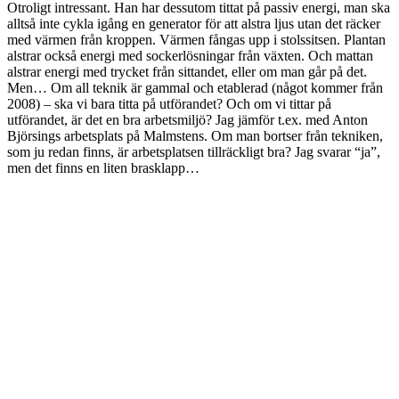
Otroligt intressant. Han har dessutom tittat på passiv energi, man ska
alltså inte cykla igång en generator för att alstra ljus utan det räcker
med värmen från kroppen. Värmen fångas upp i stolssitsen. Plantan
alstrar också energi med sockerlösningar från växten. Och mattan
alstrar energi med trycket från sittandet, eller om man går på det.
Men… Om all teknik är gammal och etablerad (något kommer från
2008) – ska vi bara titta på utförandet? Och om vi tittar på
utförandet, är det en bra arbetsmiljö? Jag jämför t.ex. med Anton
Björsings arbetsplats på Malmstens. Om man bortser från tekniken,
som ju redan finns, är arbetsplatsen tillräckligt bra? Jag svarar “ja”,
men det finns en liten brasklapp…