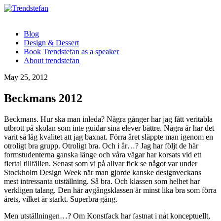
Blog
Design & Dessert
Book Trendstefan as a speaker
About trendstefan
May 25, 2012
Beckmans 2012
Beckmans. Hur ska man inleda? Några gånger har jag fått veritabla
utbrott på skolan som inte guidar sina elever bättre. Några år har det
varit så låg kvalitet att jag baxnat. Förra året släppte man igenom en
otroligt bra grupp. Otroligt bra. Och i år…? Jag har följt de här
formstudenterna ganska länge och våra vägar har korsats vid ett
flertal tillfällen. Senast som vi på allvar fick se något var under
Stockholm Design Week när man gjorde kanske designveckans
mest intressanta utställning. Så bra. Och klassen som helhet har
verkligen talang. Den här avgångsklassen är minst lika bra som förra
årets, vilket är starkt. Superbra gäng.
Men utställningen…? Om Konstfack har fastnat i nåt konceptuellt,