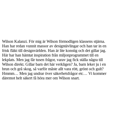
Wilson Kalanzi. För mig är Wilson förmodligen klassens stjärna.
Han har redan vunnit massor av designtävlingar och han tar in en
frisk fläkt till designvärlden. Han är lite konstig och det gillar jag.
Här har han hämtat inspiration från miljonprogrammet till en
lekplats. Men jag får tusen frågor, varav jag fick ställa några till
Wilson direkt. Gillar barn det här verkligen? Ja, barn leker ju i en
brun och grå skog, så varför måste allt vara rött, grönt och gult?
Hmmm… Men jag undrar över säkerhetsfrågor etc… Vi kommer
däremot helt säkert få höra mer om Wilson snart.