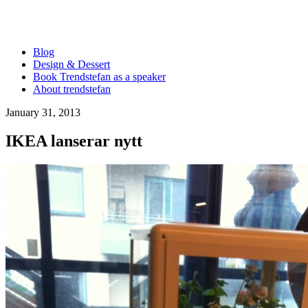
Blog
Design & Dessert
Book Trendstefan as a speaker
About trendstefan
January 31, 2013
IKEA lanserar nytt