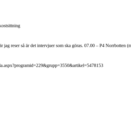
ostsittning
är jag reser så är det intervjuer som ska göras. 07.00 – P4 Norrbotten
ppsida.aspx?programid=229&grupp=3550&artikel=5478153