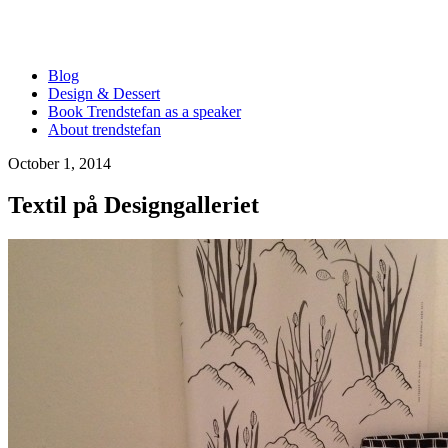
Blog
Design & Dessert
Book Trendstefan as a speaker
About trendstefan
October 1, 2014
Textil på Designgalleriet