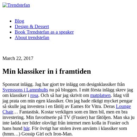
Blog
Design & Dessert
Book Trendstefan as a speaker
About trendstefan
March 22, 2017
Min klassiker in i framtiden
Sponsrat inlägg. Jag har gjort tre inlägg om designklassiker från
Svenssons i Lammhults
nu på bloggen. I mitt första inlägg skrev jag
om klassiker i
rosa
. Och så har jag skrivit om
matplatsen
. Idag vill
jag prata om min egen klassiker. Om jag hade riktigt mycket pengar
så skulle jag investera i en fåtölj av Eames för Vitra. Deras
Lounge
Chair
… Fantastisk. Kostar verkligen som en liten bil, men en bra
investering. Min favoritserie på TV (Frasier) har fåtöljen. Man ska ju
inte ladda ner bilder olovligt från internet men kolla in Frasier och
hans hund
här
. För övrigt har stolen även använts i klassiker som
(hmm…) Gossip Girl och Iron-Man.