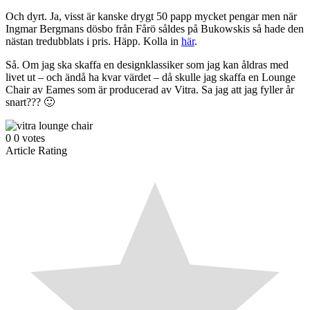
Och dyrt. Ja, visst är kanske drygt 50 papp mycket pengar men när
Ingmar Bergmans dösbo från Fårö såldes på Bukowskis så hade den
nästan tredubblats i pris. Häpp. Kolla in
här
.
Så. Om jag ska skaffa en designklassiker som jag kan åldras med
livet ut – och ändå ha kvar värdet – då skulle jag skaffa en Lounge
Chair av Eames som är producerad av Vitra. Sa jag att jag fyller år
snart??? 🙂
0
0
votes
Article Rating