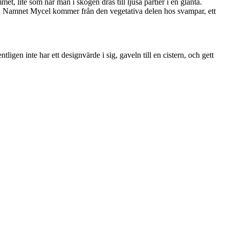
t, lite som när man i skogen dras till ljusa partier i en glänta.
n. Namnet Mycel kommer från den vegetativa delen hos svampar, ett
ligen inte har ett designvärde i sig, gaveln till en cistern, och gett