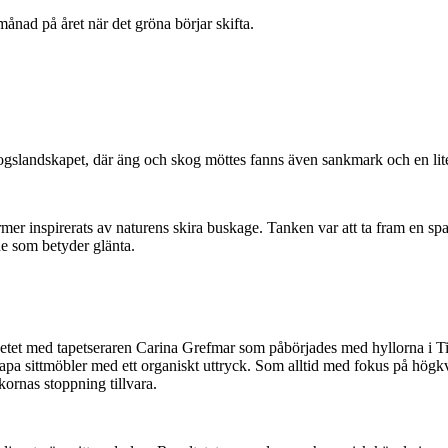
ånad på året när det gröna börjar skifta.
kogslandskapet, där äng och skog möttes fanns även sankmark och en lit
er inspirerats av naturens skira buskage. Tanken var att ta fram en sp
e som betyder glänta.
et med tapetseraren Carina Grefmar som påbörjades med hyllorna i Ticka
kapa sittmöbler med ett organiskt uttryck. Som alltid med fokus på högkv
ckornas stoppning tillvara.