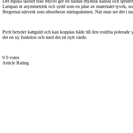
Det mjuka skenet från Mycel ger en nästan mystisk känsla och sprider lj
Lampan är asymmetrisk och sydd som en påse av materialet tyvek, som
flergrenat närverk som absorberar näringsämnen. När man ser det i mar
Pyrit betyder kattguld och kan kopplas både till den rostfria polerade yt
det en ny funktion och med det ett nytt värde.
0
0
votes
Article Rating