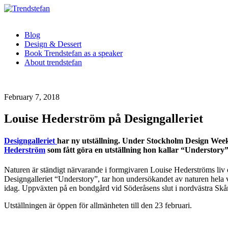
Blog
Design & Dessert
Book Trendstefan as a speaker
About trendstefan
February 7, 2018
Louise Hederström på Designgalleriet
Designgalleriet
har ny utställning. Under Stockholm Design Week 
Hederström
som fått göra en utställning hon kallar “Understor
Naturen är ständigt närvarande i formgivaren Louise Hederströms liv oc
Designgalleriet “Understory”, tar hon undersökandet av naturen hela 
idag. Uppväxten på en bondgård vid Söderåsens slut i nordvästra Skåne 
Utställningen är öppen för allmänheten till den 23 februari.