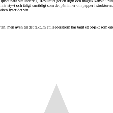
uset nära sitt underlag. Resultatet ger en lugn och magisk känsla i rumme
 är styvt och tåligt samtidigt som det påminner om papper i strukture
ken lyser det vitt.
an, men även till det faktum att Hederström har tagit ett objekt som egent