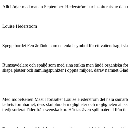
Allt börjar med mattan September. Hederström har inspirerats av den m
Louise Hederström
Spegelbordet Fen är tänkt som en enkel symbol för ett vattendrag i s
Rumsavdelare och spaljé som med sina strikta men ändå organiska form
skapa platser och samlingspunkter i öppna miljöer, därav namnet Glad
Med möbelserien Masur fortsätter Louise Hederström det nära samarbet
lädrets formbarhet, dess skulpturala möjligheter och möjligheten att s
tredjesorterat läder från svenska kor. Här tas även spillmaterial från ti