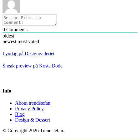
0
Comments
oldest
newest
most voted
Lyxdag på Designgalleriet
Sneak preview på Kosta Boda
Info
About trendstefan
Privacy Policy
Blog
Design & Dessert
© Copyright 2026 Trendstefan.