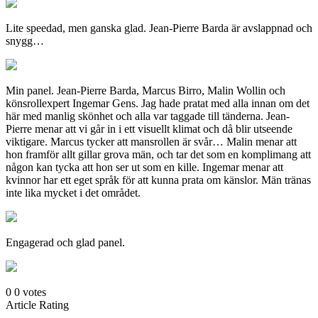
Lite speedad, men ganska glad. Jean-Pierre Barda är avslappnad och
snygg…
Min panel. Jean-Pierre Barda, Marcus Birro, Malin Wollin och
könsrollexpert Ingemar Gens. Jag hade pratat med alla innan om det
här med manlig skönhet och alla var taggade till tänderna. Jean-
Pierre menar att vi går in i ett visuellt klimat och då blir utseende
viktigare. Marcus tycker att mansrollen är svår… Malin menar att
hon framför allt gillar grova män, och tar det som en komplimang att
någon kan tycka att hon ser ut som en kille. Ingemar menar att
kvinnor har ett eget språk för att kunna prata om känslor. Män tränas
inte lika mycket i det området.
Engagerad och glad panel.
0
0
votes
Article Rating