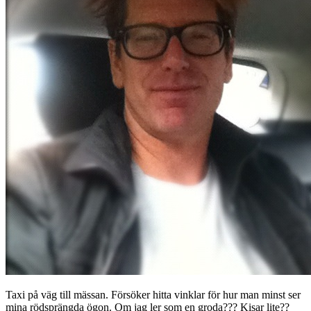
Taxi på väg till mässan. Försöker hitta vinklar för hur man minst ser
mina rödsprängda ögon. Om jag ler som en groda??? Kisar lite??