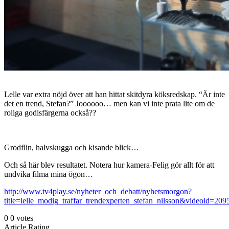
Lelle var extra nöjd över att han hittat skitdyra köksredskap. “Är inte
det en trend, Stefan?” Joooooo… men kan vi inte prata lite om de
roliga godisfärgerna också??
Grodflin, halvskugga och kisande blick…
Och så här blev resultatet. Notera hur kamera-Felig gör allt för att
undvika filma mina ögon…
http://www.tv4play.se/nyheter_och_debatt/nyhetsmorgon?
title=lelle_modig_traffar_trendexperten_stefan_nilsson&videoid=20
0
0
votes
Article Rating