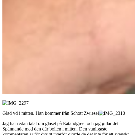
Glad vd i mitten. Han kommer från Schott Zwiesel
Jag har redan talat om glaset på Eatandgreet och jag gillar det.
Spännande med den där bollen i mitten. Den vanligaste
kommentaren är för övrigt “varför gjorde de det inte för ett svenskt