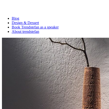
Blog
Design & Dessert
Book Trendstefan as a speaker
About trendstefan