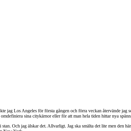
kte jag Los Angeles för första gången och förra veckan återvände jag so
 omdefiniera sina citykärnor eller för att man hela tiden hittar nya s
i stan. Och jag älskar det. Allvarligt. Jag ska smälta det lite men den hä