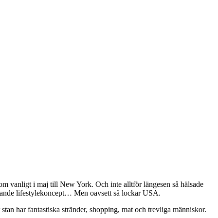
m vanligt i maj till New York. Och inte alltför längesen så hälsade
pännande lifestylekoncept… Men oavsett så lockar USA.
r stan har fantastiska stränder, shopping, mat och trevliga människor.